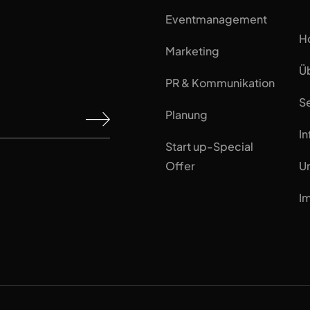
Eventmanagement
H
Marketing
Ü
PR & Kommunikation
S
Planung
In
Start up-Special
Offer
U
I