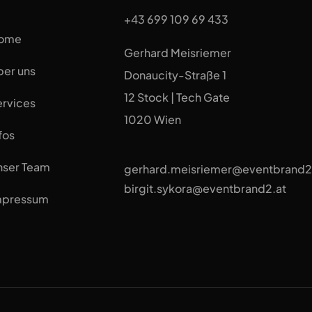
+43 699 109 69 433
ome
Gerhard Meisriemer
ber uns
Donaucity-Straße 1
12 Stock | Tech Gate
ervices
1020 Wien
fos
nser Team
gerhard.meisriemer@eventbrand2
birgit.sykora@eventbrand2.at
mpressum