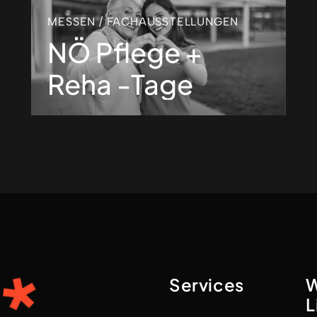
MESSEN / FACHAUSSTELLUNGEN
NÖ Pflege +
Reha -Tage
Services
W
L