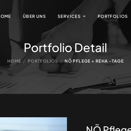
HOME
ÜBER UNS
SERVICES
PORTFOLIOS
Portfolio Detail
HOME
/
PORTFOLIOS
/
NÖ PFLEGE + REHA -TAGE
NÖ Pflege